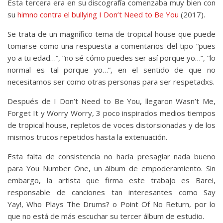
Esta tercera era en su discografía comenzaba muy bien con
su
himno contra el bullying I Don’t Need to Be You
(2017).
Se trata de un magnífico tema de tropical house que puede
tomarse como una respuesta a comentarios del tipo “pues
yo a tu edad…”, “no sé cómo puedes ser así porque yo…”, “lo
normal es tal porque yo…”, en el sentido de que no
necesitamos ser como otras personas para ser respetadxs.
Después de I Don’t Need to Be You, llegaron Wasn’t Me,
Forget It y Worry Worry, 3 poco inspirados medios tiempos
de tropical house, repletos de voces distorsionadas y de los
mismos trucos repetidos hasta la extenuación.
Esta falta de consistencia no hacía presagiar nada bueno
para You Number One, un álbum de empoderamiento. Sin
embargo, la artista que firma este trabajo es Barei,
responsable de canciones tan interesantes como Say
Yay!, Who Plays The Drums? o Point Of No Return, por lo
que no está de más escuchar su tercer álbum de estudio.