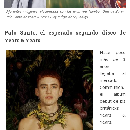
Diferentes imágenes relacionadas con las eras You Number One de Barei,
Palo Santo de Years & Years y My Indigo de My Indigo.
Palo Santo, el esperado segundo disco de
Years & Years
Hace poco
más de 3
años,
llegaba al
mercado
Communion,
el álbum
debut de lxs
británicxs
Years &
Years.