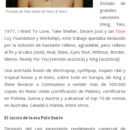
Dotado de
grandes
Portada de Palo Santo de Years & Years.
canciones
(King, Ties,
1977, I Want To Love, Take Shelter, Desire [con y sin
Tove
Lo
], Foundation y Workship), este trabajo quedaba deslucido
por la inclusión de bastante relleno, agradable, pero relleno
al fin y al cabo (Gold, Real, Shine, Eyes Shut, Without, Border,
Memo, Ready For You [versión acústica] y King [acústica]).
Una acertada fusión de electropop, synthpop, toques r&b y
tropical house y el éxito, sobre todo en Europa, de King y
Shine llevaron a Communion a vender más de 300.000
copias en Reino Unido (certificación de Platino), certificarse
en Polonia, Suecia y Austria y a alcanzar el top 10 de ventas
en Australia, Canadá o Irlanda, entre otros.
El inicio de la era Palo Santo
Después del casi inexistente rendimiento comercial de