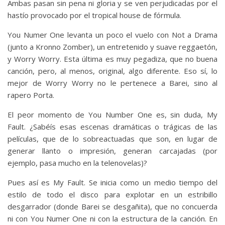
Ambas pasan sin pena ni gloria y se ven perjudicadas por el
hastío provocado por el tropical house de fórmula.
You Numer One levanta un poco el vuelo con Not a Drama
(junto a Kronno Zomber), un entretenido y suave reggaetón,
y Worry Worry. Esta última es muy pegadiza, que no buena
canción, pero, al menos, original, algo diferente. Eso sí, lo
mejor de Worry Worry no le pertenece a Barei, sino al
rapero Porta.
El peor momento de You Number One es, sin duda, My
Fault. ¿Sabéís esas escenas dramáticas o trágicas de las
películas, que de lo sobreactuadas que son, en lugar de
generar llanto o impresión, generan carcajadas (por
ejemplo, pasa mucho en la telenovelas)?
Pues así es My Fault. Se inicia como un medio tiempo del
estilo de todo el disco para explotar en un estribillo
desgarrador (donde Barei se desgañita), que no concuerda
ni con You Numer One ni con la estructura de la canción. En