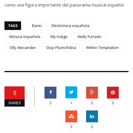
como una figura importante del panorama musical español.
Barei
Electrónica española
TAGS
Música española
My Indigo
Nelly Furtado
Olly Alexander
Stop Plumofobia
Within Temptation
0
0
+
0
0
SHARES
0
0