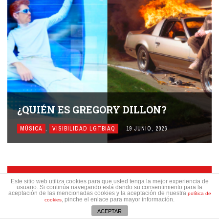
¿QUIÉN ES GREGORY DILLON?
MÚSICA
,
VISIBILIDAD LGTBIAQ
19 JUNIO, 2026
ESTAMOS EN FACEBOOK
Este sitio web utiliza cookies para que usted tenga la mejor experiencia de
usuario. Si continúa navegando está dando su consentimiento para la
aceptación de las mencionadas cookies y la aceptación de nuestra
política de
, pinche el enlace para mayor información.
cookies
ACEPTAR